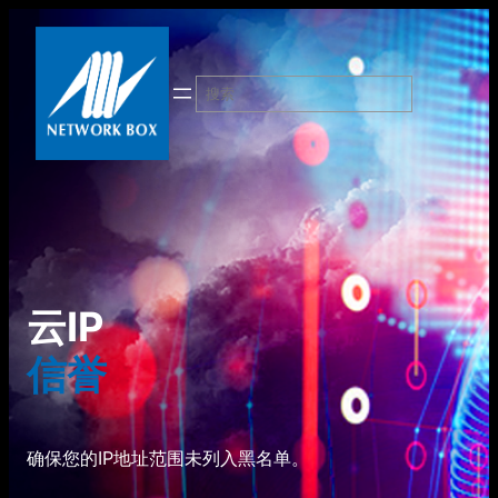
跳
至
内
搜
容
索
云IP
信誉
确保您的IP地址范围未列入黑名单。