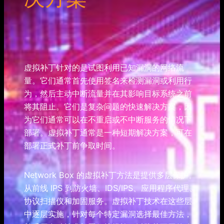
虚拟补丁针对的是试图利用已知漏洞的网络流
量。它们通常首先使用签名来检测漏洞或利用行
为，然后主动中断流量并在其影响目标系统之前
将其阻止。它们是复杂问题的快速解决方案，因
为它们通常可以在不重启或不中断服务的情况下
部署。虚拟补丁通常是一种短期解决方案，可在
部署正式补丁前争取时间。
Network Box 的虚拟补丁方法是提供多层保护。
从前线 IPS 到防火墙、IDS/IPS、应用程序代理、
协议扫描仪和加固服务。虚拟补丁技术在这些层
中逐层实施，针对每个特定漏洞选择最佳方法，