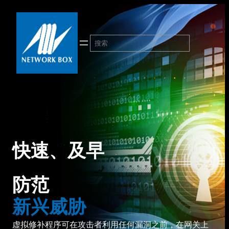
跳
至
内
搜
容
索
快速、及早
防范
新兴威胁
虚拟修补程序可在攻击者利用任何漏洞之前，在网关上